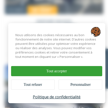
22 000
€
Occasion
DUFOUR YACHTS
GIB SEA 31 DL
1982
Nous utilisons des cookies nécessaires au bon
PRO
fonctionnement de notre site internet. D’autres cookies
peuvent être utilisées pour optimiser votre expérience
ARZON
, France
ou réaliser des analyses. Vous pouvez modifier vos
préférences cookies et retirer votre consentement à
tout moment en cliquant sur « Personnaliser ».
EN CE MOMENT
VOIR L'ANNONCE
Tout accepter
Tout refuser
Personnaliser
Politique de confidentialité