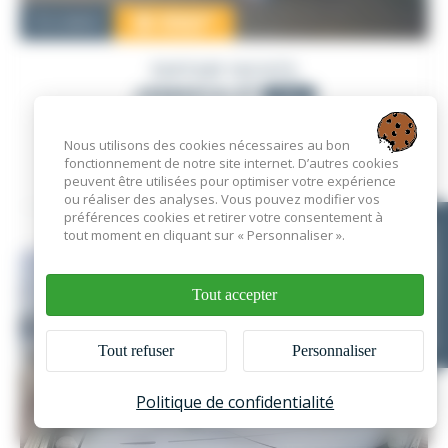
18 550
€
Occasion
DUFOUR YACHTS
JAMAICA 27
1991
PRO
Nous utilisons des cookies nécessaires au bon
fonctionnement de notre site internet. D’autres cookies
France
, France
peuvent être utilisées pour optimiser votre expérience
ou réaliser des analyses. Vous pouvez modifier vos
préférences cookies et retirer votre consentement à
VOIR L'ANNONCE
tout moment en cliquant sur « Personnaliser ».
EN CE MOMENT
Tout accepter
Tout refuser
Personnaliser
Politique de confidentialité