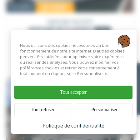
22 500
€
Occasion
DUFOUR YACHTS
DUFOUR 30 CLASSIC
2000
PRO
Nous utilisons des cookies nécessaires au bon
fonctionnement de notre site internet. D’autres cookies
France
, France
peuvent être utilisées pour optimiser votre expérience
ou réaliser des analyses. Vous pouvez modifier vos
préférences cookies et retirer votre consentement à
VOIR L'ANNONCE
tout moment en cliquant sur « Personnaliser ».
EN CE MOMENT
Tout accepter
Tout refuser
Personnaliser
Politique de confidentialité