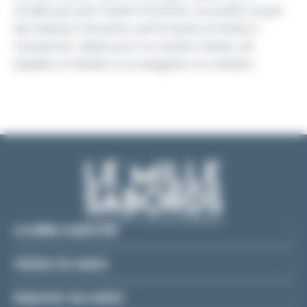
Fondée par Jean-Hubert Pommois, la société conçoit
des bateaux innovants, performants et faciles à
transporter, idéals pour la croisière côtière, les
balades en famille ou la navigation en solitaire.
Le Mille Sabords
Visiter le salon
Exposer au salon