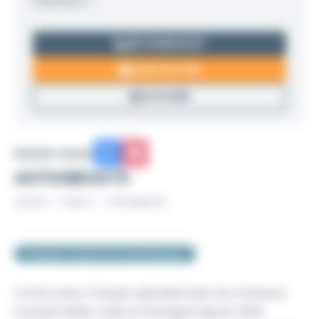
06 76 98 54 57
CONTACTER
SITE WEB
Suivez-nous
ASTUSBOATS
Accueil
Vitrine
ASTUSBOATS
Chantier naval et/ou distributeur
Constructeur français spécialisé dans les trimarans
transportables, basé en Bretagne depuis 2004.