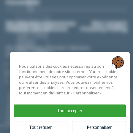
Partenaires
Ma sélection d'annonces
Mon compte
Déposer une annonce
Crouesty Fishing
Port du Crouesty, Quai des Cabestans
BP 70 - 56640 ARZON
Nous utilisons des cookies nécessaires au bon
02 97 53 74 43
CONTACT
fonctionnement de notre site internet. D’autres cookies
peuvent être utilisées pour optimiser votre expérience
ESPACE PRESSE
ou réaliser des analyses. Vous pouvez modifier vos
préférences cookies et retirer votre consentement à
tout moment en cliquant sur « Personnaliser ».
EN CE MOMENT
Tout accepter
Tout refuser
Personnaliser