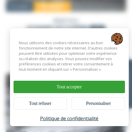
70 000
€
Occasion
BENETEAU
OCEANIS 411 CLIPPER
2000
PRO
Nous utilisons des cookies nécessaires au bon
fonctionnement de notre site internet. D’autres cookies
Sarzeau
, France
peuvent être utilisées pour optimiser votre expérience
ou réaliser des analyses. Vous pouvez modifier vos
préférences cookies et retirer votre consentement à
VOIR L'ANNONCE
tout moment en cliquant sur « Personnaliser ».
EN CE MOMENT
Tout accepter
Tout refuser
Personnaliser
Politique de confidentialité