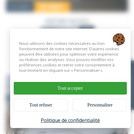
18 550
€
Occasion
DUFOUR YACHTS
JAMAICA 27
1991
PRO
Nous utilisons des cookies nécessaires au bon
fonctionnement de notre site internet. D’autres cookies
France
, France
peuvent être utilisées pour optimiser votre expérience
ou réaliser des analyses. Vous pouvez modifier vos
préférences cookies et retirer votre consentement à
VOIR L'ANNONCE
tout moment en cliquant sur « Personnaliser ».
EN CE MOMENT
Tout accepter
Tout refuser
Personnaliser
Politique de confidentialité