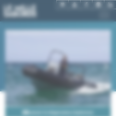
Aller
Panneau de gestion des cookies
au
contenu
principal
Lancer le diaporama (4 photos)